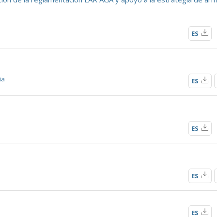
ES
ia
ES
ES
ES
ES