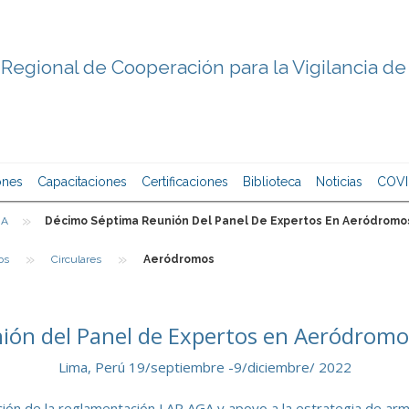
Regional de Cooperación para la Vigilancia de
ones
Capacitaciones
Certificaciones
Biblioteca
Noticias
COVI
»
GA
Décimo Séptima Reunión Del Panel De Expertos En Aeródromos
»
»
os
Circulares
Aeródromos
ón del Panel de Expertos en Aeródromo
Lima, Perú 19/septiembre -9/diciembre/ 2022
ción de la reglamentación LAR AGA y apoyo a la estrategia de ar