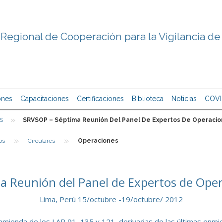
Regional de Cooperación para la Vigilancia de
ones
Capacitaciones
Certificaciones
Biblioteca
Noticias
COVI
»
S
SRVSOP – Séptima Reunión Del Panel De Expertos De Operacio
»
»
os
Circulares
Operaciones
a Reunión del Panel de Expertos de Oper
Lima, Perú 15/octubre -19/octubre/ 2012
enmienda de los LAR 91, 135 y 121, derivadas de las últimas enmi