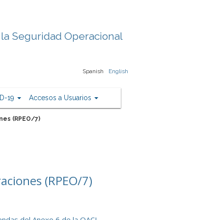
 la Seguridad Operacional
Spanish
English
D-19
Accesos a Usuarios
nes (RPEO/7)
aciones (RPEO/7)
endas del Anexo 6 de la OACI