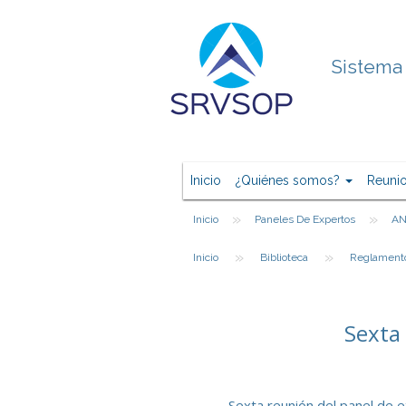
Sistema 
Inicio
¿Quiénes somos?
Reuni
»
»
Inicio
Paneles De Expertos
AN
»
»
Inicio
Biblioteca
Reglament
Sexta
Sexta reunión del panel de e