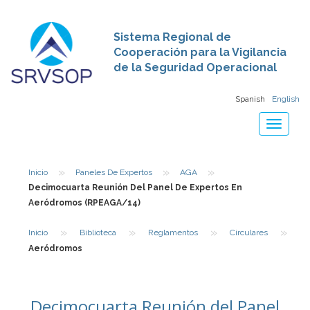
Sistema Regional de
Cooperación para la Vigilancia
de la Seguridad Operacional
Spanish
English
Toggle
navigat
»
»
»
Inicio
Paneles De Expertos
AGA
Decimocuarta Reunión Del Panel De Expertos En
Aeródromos (RPEAGA/14)
»
»
»
»
Inicio
Biblioteca
Reglamentos
Circulares
Aeródromos
Decimocuarta Reunión del Panel