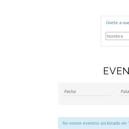
Únete a nue
EVEN
Búsqueda
BÚSQUEDA
de
Y
Eventos
NAVEGACIÓ
DE
No existe eventos así listado en 
VISTAS