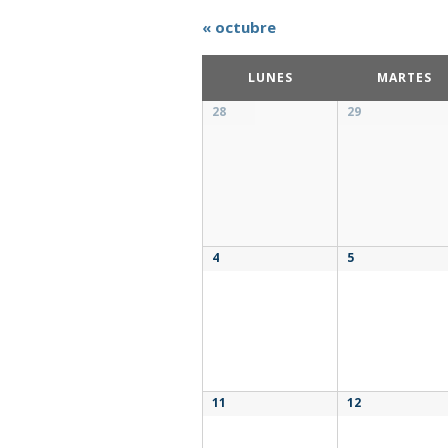
DE
«
octubre
EVENTOS
CALENDARIO
LUNES
MARTES
DE
Calendario
28
29
EVENTOS
de
Eventos
4
5
11
12