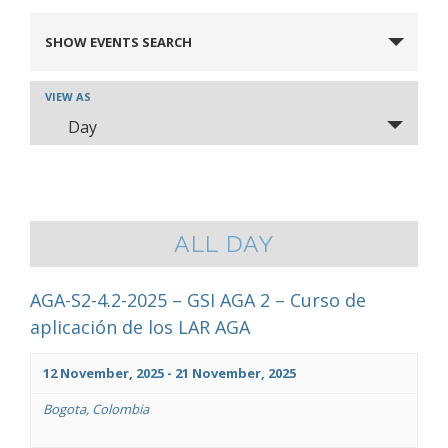
EVENTS
SHOW EVENTS SEARCH
SEARCH
AND
Event
VIEW AS
Views
Day
VIEWS
Navigation
NAVIGATION
ALL DAY
AGA-S2-4.2-2025 – GSI AGA 2 – Curso de
aplicación de los LAR AGA
12 November, 2025
-
21 November, 2025
Bogota, Colombia